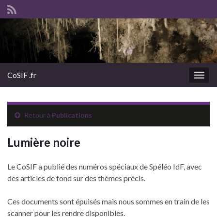
CoSIF .fr
Togg
navig
Retour à
Publications
Lumière noire
Le CoSIF a publié des numéros spéciaux de Spéléo IdF, avec
des articles de fond sur des thèmes précis.
Ces documents sont épuisés mais nous sommes en train de les
scanner pour les rendre disponibles.